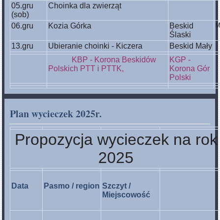
05.gru
Choinka dla zwierząt
(sob)
06.gru
Kozia Górka
Beskid
M
Ślaski
13.gru
Ubieranie choinki - Kiczera
Beskid Mały
KBP - Korona Beskidów
KGP -
Polskich PTT i PTTK,
Korona Gór
Polski
Plan wycieczek 2025r.
Propozycja wycieczek na rok
2025
Data
Pasmo / region
Szczyt /
Miejscowość