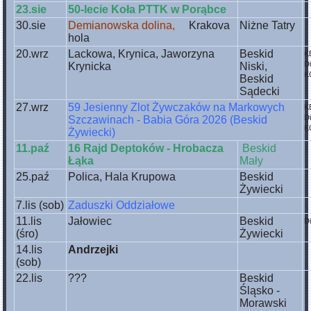
23.sie
50-lecie Koła PTTK w Porąbce
30.sie
Demianowska dolina,
Krakova
Niżne Tatry
hola
20.wrz
Lackowa, Krynica, Jaworzyna
Beskid
K
D
Krynicka
Niski,
K
Beskid
Sądecki
27.wrz
59 Jesienny Zlot Żywczaków na Markowych
K
D
Szczawinach - Babia Góra 2026 (Beskid
K
Żywiecki)
11.paź
16 Rajd Deptoków - Hrobacza
Beskid
Łąka
Mały
25.paź
Polica, Hala Krupowa
Beskid
Żywiecki
7.lis (sob)
Zaduszki Oddziałowe
11.lis
Jałowiec
Beskid
D
(śro)
Żywiecki
14.lis
Andrzejki
(sob)
22.lis
???
Beskid
Śląsko -
Morawski