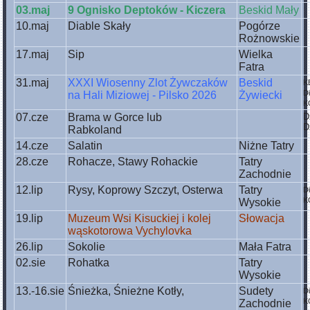
03.maj
9 Ognisko Deptoków - Kiczera
Beskid Mały
10.maj
Diable Skały
Pogórze
Rożnowskie
17.maj
Sip
Wielka
Fatra
31.maj
XXXI Wiosenny Zlot Żywczaków
Beskid
K
D
na Hali Miziowej - Pilsko 2026
Żywiecki
K
07.cze
Brama w Gorce lub
D
D
Rabkoland
14.cze
Salatin
Niżne Tatry
28.cze
Rohacze, Stawy Rohackie
Tatry
Zachodnie
12.lip
Rysy, Koprowy Szczyt, Osterwa
Tatry
D
K
Wysokie
19.lip
Muzeum Wsi Kisuckiej i kolej
Słowacja
wąskotorowa Vychylovka
26.lip
Sokolie
Mała Fatra
02.sie
Rohatka
Tatry
Wysokie
13.-16.sie
Śnieżka, Śnieżne Kotły,
Sudety
D
K
Zachodnie