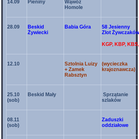
14.09
Pieniny
Wąwóz
Homole
28.09
Beskid
Babia Góra
58 Jesienny
Żywiecki
Zlot Żywczakó
KGP, KBP, KBS
12.10
Sztolnia Luizy
(wycieczka
+ Zamek
krajoznawcza)
Rabsztyn
25.10
Beskid Mały
Sprzątanie
(sob)
szlaków
08.11
Zaduszki
(sob)
oddziałowe