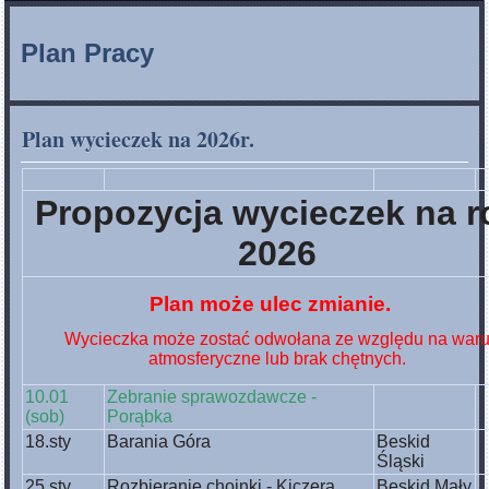
Plan Pracy
Plan wycieczek na 2026r.
Propozycja wycieczek na r
2026
Plan może ulec zmianie.
Wycieczka może zostać odwołana ze względu na waru
atmosferyczne lub brak chętnych.
10.01
Zebranie sprawozdawcze -
(sob)
Porąbka
18.sty
Barania Góra
Beskid
Śląski
25.sty
Rozbieranie choinki - Kiczera
Beskid Mały