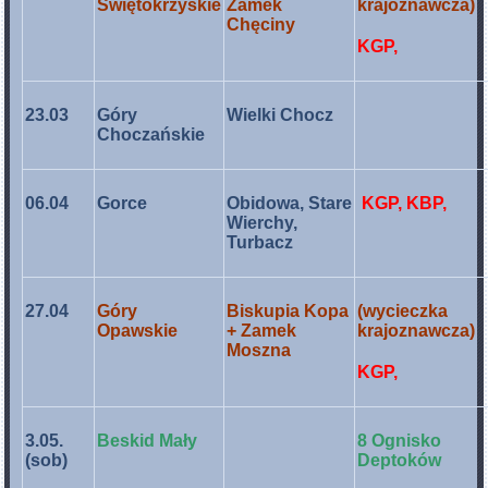
Świętokrzyskie
Zamek
krajoznawcza)
Chęciny
KGP,
23.03
Góry
Wielki Chocz
Choczańskie
06.04
Gorce
Obidowa, Stare
KGP, KBP,
Wierchy,
Turbacz
27.04
Góry
Biskupia Kopa
(wycieczka
Opawskie
+ Zamek
krajoznawcza)
Moszna
KGP,
3.05.
Beskid Mały
8 Ognisko
(sob)
Deptoków