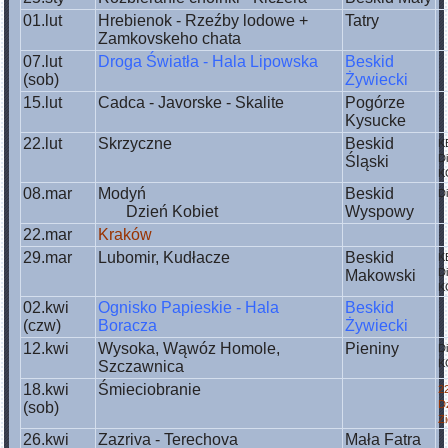
01.lut
Hrebienok - Rzeźby lodowe +
Tatry
Zamkovskeho chata
07.lut
Droga Światła - Hala Lipowska
Beskid
(sob)
Żywiecki
15.lut
Cadca - Javorske - Skalite
Pogórze
Kysucke
22.lut
Skrzyczne
Beskid
K
D
Śląski
K
08.mar
Modyń
Beskid
D
Dzień Kobiet
Wyspowy
22.mar
Kraków
29.mar
Lubomir, Kudłacze
Beskid
K
D
Makowski
K
02.kwi
Ognisko Papieskie - Hala
Beskid
(czw)
Boracza
Żywiecki
12.kwi
Wysoka, Wąwóz Homole,
Pieniny
D
K
Szczawnica
18.kwi
Śmieciobranie
2
D
(sob)
Z
26.kwi
Zazriva - Terechova
Mała Fatra