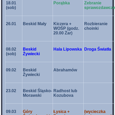
18.01
Porąbka
Zebranie
(sob)
sprawozdawcz
26.01
Beskid Mały
Kiczera +
Rozbieranie
WOŚP (godz.
choinki
20.00 Żar)
08.02
Beskid
Hala Lipowska
Droga Światła
(sob)
Żywiecki
09.02
Beskid
Abrahamów
Żywiecki
23.02
Beskid Śląsko-
Radhost lub
Morawski
Kozubova
09.03
Góry
Łysica +
(wycieczka