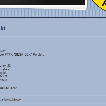
kt
sko:
oło PTTK "BESKIDEK" Porąbka
ynek 22
orąbka
ląskie
3-353
olska
48696111243
rz kontaktowy