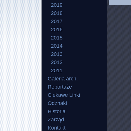
Wyślij
2019
*
Pole
Nazw
2018
2017
E-mail
2016
Temat
2015
2014
Wiado
2013
2012
2011
Galeria arch.
Reportaże
Ciekawe Linki
Wyślij
Odznaki
Historia
Wyślij 
Zarząd
Kontakt